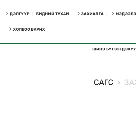
Skip
to
ДЭЛГҮҮР
БИДНИЙ ТУХАЙ
ЗАХИАЛГА
МЭДЭЭЛ
content
ХОЛБОО БАРИХ
ШИНЭ БҮТЭЭГДЭХҮ
САГС
ЗА