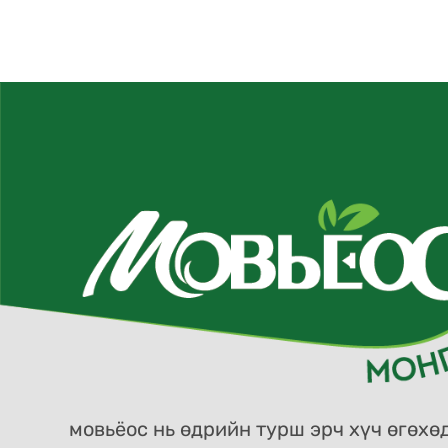
мовьёос нь өдрийн турш эрч хүч өгөхөд