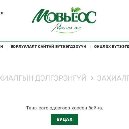
ЭЛ
ҮН
БОРЛУУЛАЛТ САЙТАЙ БҮТЭЭГДЭХҮҮН
ОНЦЛОХ БҮТЭЭГ
ХИАЛГЫН ДЭЛГЭРЭНГҮЙ
ЗАХИАЛГ
Таны сагс одоогоор хоосон байна.
БУЦАХ