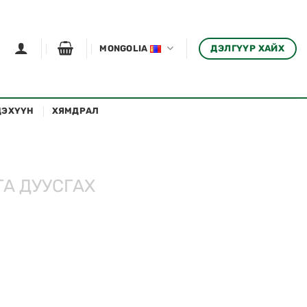
ДЭЛГҮҮР ХАЙХ
MONGOLIA
ДЭХҮҮН
ХЯМДРАЛ
А ДУУСГАХ