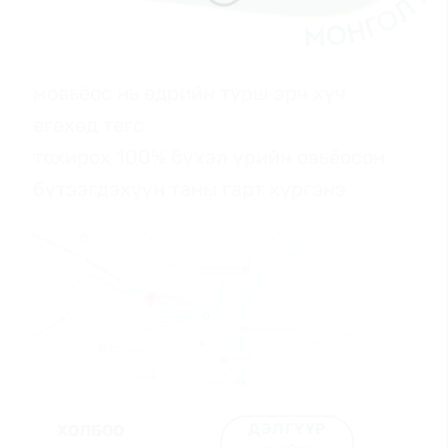
мовьёос нь өдрийн турш эрч хүч
өгөхөд төгс
тохирох 100% бүхэл үрийн овьёосон
бүтээгдэхүүн таны гарт хүргэнэ
ДЭЛГҮҮР
ХОЛБОО