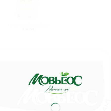
Нунтаг шар будаа 500гр
3,900
₮