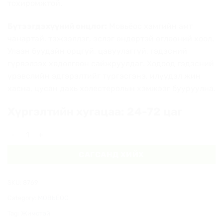
тохиромжтой.
Бүтээгдэхүүний онцлог:
Мовьёос хамгийн амт
чанартай, тэжээллэг, эслэг өндөртэй өглөөний хоол.
Улаан буудайн орцгүй, цавуулаггүй, гэдэсний
гүрвэлзэх хөдөлгөөн сайжруулдаг. Ходоод гэдэсний
үрэвслийн эдгэрэлтийг түргэсгэнэ, илүүдэл жин
хасна, цусан дахь холестеролын хэмжээг бууруулна.
Хүргэлтийн хугацаа: 24-72 цаг
Мовьёос - жимстэй 2кг quantity
САГСАНД ХИЙХ
SKU:
8769
Category:
МОВЬЁОС
Tag:
Жимстэй