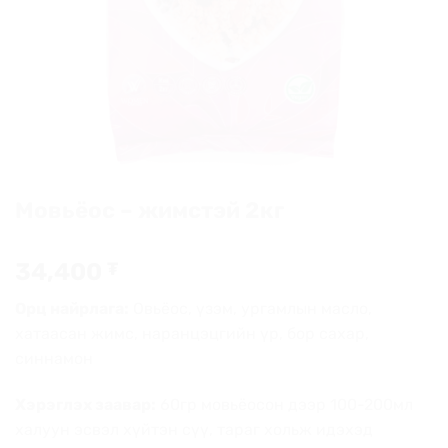
Мовьёос – жимстэй 2кг
34,400
₮
Орц найрлага:
Овьёос, үзэм, ургамлын масло,
хатаасан жимс, наранцэцгийн үр, бор сахар,
синнамон
Хэрэглэх заавар:
60гр мовьёосон дээр 100-200мл
халуун эсвэл хүйтэн сүү, тараг хольж идэхэд