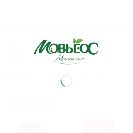
НЭМЭЛТ АНХААРУУЛГА
ХЭМЖЭЭ
2000гр
ИЛЧЛЭГ
310 калори
ХЭРЭГЛЭГЧ
1-ээс дээш бүх насны хүмүүс
RELATED PRODUCTS
Хүслийн
Хүслийн