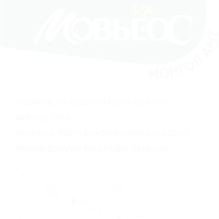
мовьёос нь өдрийн турш эрч хүч
өгөхөд төгс
тохирох 100% бүхэл үрийн овьёосон
бүтээгдэхүүн таны гарт хүргэнэ