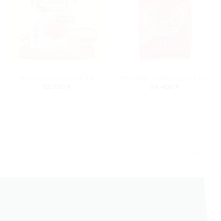
жагсаалт
жагсаалт
руу
руу
нэмэх
нэмэх
Мовьёос – сахаргүй 1кг
Мовьёос – шоколадтай 2кг
13,750
₮
34,400
₮