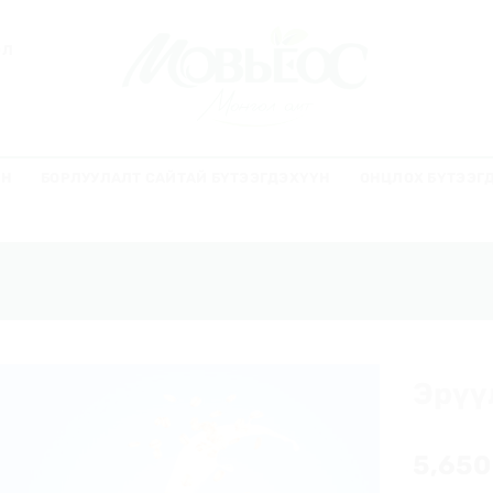
ЭЛ
ҮН
БОРЛУУЛАЛТ САЙТАЙ БҮТЭЭГДЭХҮҮН
ОНЦЛОХ БҮТЭЭГ
Эрүү
Хүслийн
жагсаалт
5,65
руу