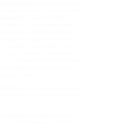
хүүний онцлог:
Манай оронд эрүүл
шаардлага хангасан жимс, хүнсний
аардлагатай хэмжээнд тэр бүр
 чаддаггүй. Тэгвэл эдгээрт ордог,
ед зайлшгүй шаардлагатай эслэг,
дис зэргийг өдрийн хамгийн чухал
ох өглөөний хоолоор нөхөн авах
г бид олгож байна. Мөн эслэгээр
аг тул өглөөний хоолонд хэрэглэхэд
аан хугацаанд цатгалан байлгаж
асахад тусална.
лага:
Овьёос, хатаасан аарц, үзэм,
р, маалингын үр, ургамлын гаралтай
эг чанар:
Илчлэг 366,1 ккал, уураг
үрс ус 54,29%, нийт өөх тос 8,07%