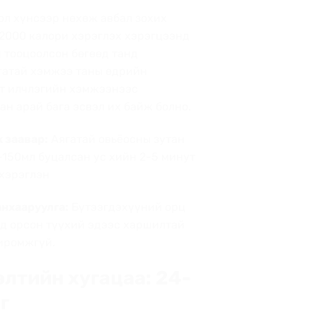
ол хүнсээр нөхөж авбал зохих
2000 калори хэрэглэх хэрэгцээнд
 тооцоолсон бөгөөд танд
атай хэмжээ таны өдрийн
т илчлэгийн хэмжээнээс
ан арай бага эсвэл их байж болно.
 заавар:
Аягатай овьёосны зутан
-150мл буцалсан ус хийн 2-5 минут
хэрэглэн
нхааруулга:
Бүтээгдэхүүний орц
д орсон түүхий эдээс харшилтай
иромжгүй.
элтийн хугацаа: 24-
г