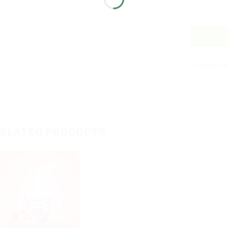
Эрүүл зут
Category:
Э
ELATED PRODUCTS
Хүслийн
жагсаалт
руу
нэмэх