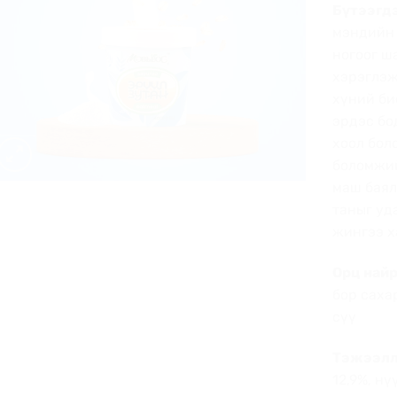
нэмэх
Бүтээгдэ
мэндийн 
ногоог ш
хэрэглэж
хүний би
эрдэс бо
хоол бол
боломжий
маш баял
таныг уд
жингээ х
Орц найр
бор саха
сүү
Тэжээлл
12,9%, нү