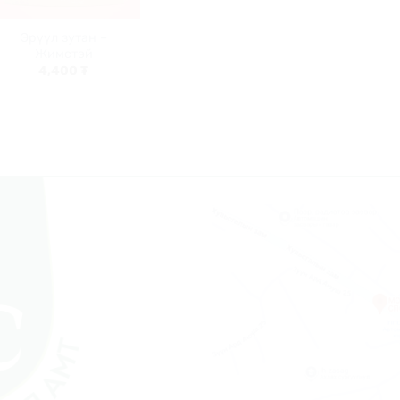
+
Эрүүл зутан –
Жимстэй
4,400
₮