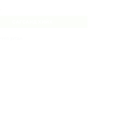
ан - Аарцтай quantity
САГСАНД ХИЙХ
РҮҮЛ ЗУТАН