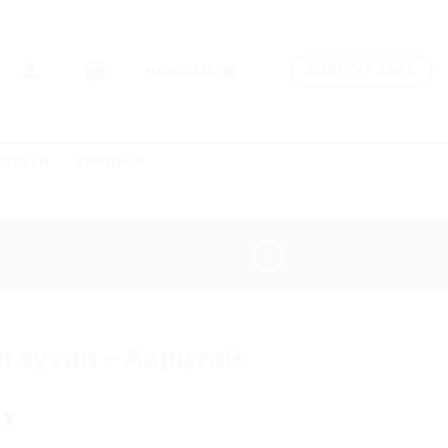
ДЭЛГҮҮР ХАЙХ
MONGOLIA
ДЭХҮҮН
ХЯМДРАЛ
л зутан – Аарцтай
0
₮