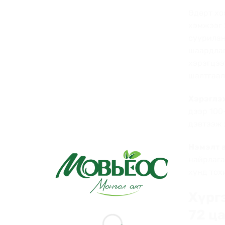
Өдөрт хо
хэмжээг 
суурилан
шаардлаг
хэрэгцээ
шалтгаал
Хэрэглэх
дээр 100
дэвтээж 
Нэмэлт а
найрлага
хүнд тох
Хүрг
72 ца