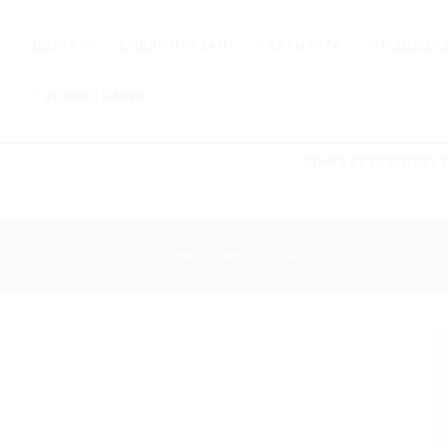
Skip
to
ДЭЛГҮҮР
БИДНИЙ ТУХАЙ
ЗАХИАЛГА
МЭДЭЭЛ
content
ХОЛБОО БАРИХ
ШИНЭ БҮТЭЭГДЭХҮ
HOME
/
ЭРҮҮЛ ЗУТАН