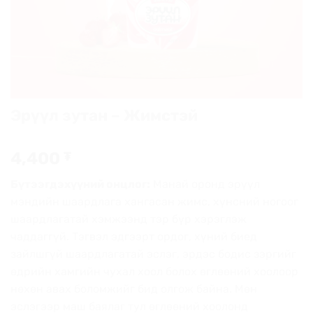
Эрүүл зутан – Жимстэй
4,400
₮
Бүтээгдэхүүний онцлог:
Манай оронд эрүүл
мэндийн шаардлага хангасан жимс, хүнсний ногоог
шаардлагатай хэмжээнд тэр бүр хэрэглэж
чаддаггүй. Тэгвэл эдгээрт ордог, хүний биед
зайлшгүй шаардлагатай эслэг, эрдэс бодис зэргийг
өдрийн хамгийн чухал хоол болох өглөөний хоолоор
нөхөн авах боломжийг бид олгож байна. Мөн
эслэгээр маш баялаг тул өглөөний хоолонд