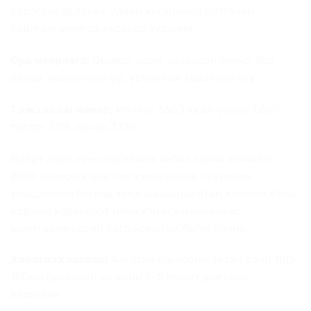
хэрэглэхэд таныг удаан хугацаанд цатгалан
байлгаж жингээ хасахад тусална.
Орц найрлага:
Овьёос, үзэм, хатаасан жимс, бор
сахар, маалингын үр, ургамлын гаралтай сүү
Тэжээллэг чанар:
Илчлэг 366,1 ккал, уураг 7,66%,
тослог 7,9%, сахар 37,1%
Өдөрт хоол хүнсээр нөхөж авбал зохих хэмжээг
2000 калори хэрэглэх хэрэгцээнд суурилан
тооцоолсон бөгөөд танд шаардлагатай хэмжээ таны
өдрийн хэрэгцээт илчлэгийн хэмжээнээс
шалтгаалан арай бага эсвэл их байж болно.
Хэрэглэх заавар:
Аягатай овьёосны зутан дээр 100-
150мл буцалсан ус хийн 2-5 минут дэвтээж
хэрэглэн