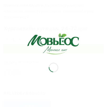
Нэмэлт анхааруулга:
Бүтээгдэхүүний орц
найрлагад орсон түүхий эдээс харшилтай хүнд
тохиромжгүй.
Хүргэлтийн хугацаа: 24-72 цаг
Эрүүл зутан - Жимстэй quantity
САГСАНД ХИЙХ
Category:
ЭРҮҮЛ ЗУТАН
RELATED PRODUCTS