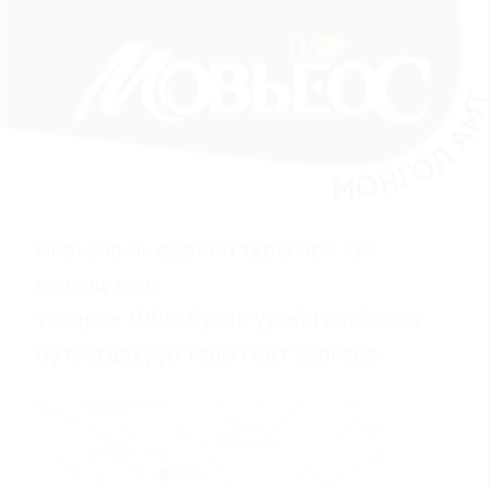
мовьёос нь өдрийн турш эрч хүч
өгөхөд төгс
тохирох 100% бүхэл үрийн овьёосон
бүтээгдэхүүн таны гарт хүргэнэ