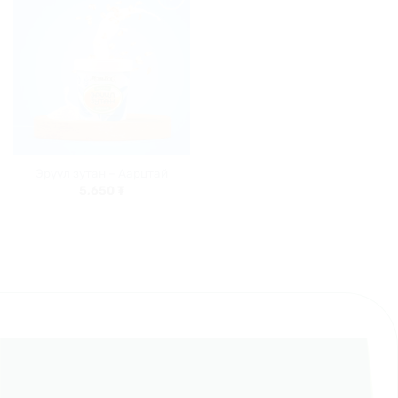
Хүслийн
жагсаалт
руу
нэмэх
Эрүүл зутан – Аарцтай
5,650
₮