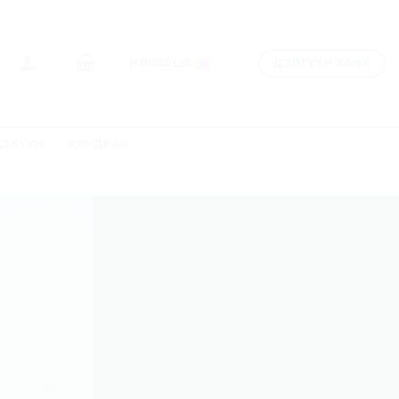
ДЭЛГҮҮР ХАЙХ
MONGOLIA
ДЭХҮҮН
ХЯМДРАЛ