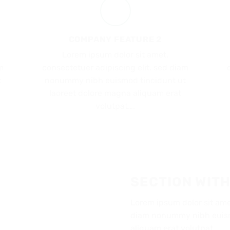
COMPANY FEATURE 2
Lorem ipsum dolor sit amet,
m
consectetuer adipiscing elit, sed diam
t
nonummy nibh euismod tincidunt ut
laoreet dolore magna aliquam erat
volutpat….
SECTION WITH
Lorem ipsum dolor sit amet
diam nonummy nibh euism
aliquam erat volutpat.