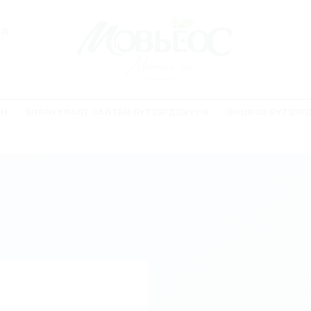
ЭЛ
ҮН
БОРЛУУЛАЛТ САЙТАЙ БҮТЭЭГДЭХҮҮН
ОНЦЛОХ БҮТЭЭГ