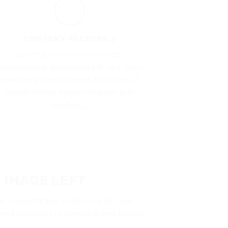
COMPANY FEATURE 3
Lorem ipsum dolor sit amet,
consectetuer adipiscing elit, sed diam
nonummy nibh euismod tincidunt ut
laoreet dolore magna aliquam erat
volutpat….
 IMAGE LEFT
, consectetuer adipiscing elit, sed
od tincidunt ut laoreet dolore magna