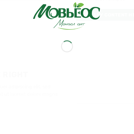
ADD ANY CONTENT H
 RIGHT
er adipiscing elit, sed
 ut laoreet dolore magna