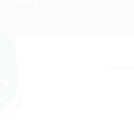
DER HERE
tuer adipiscing elit, sed diam nonummy
ore magna aliquam erat volutpat.
ХОЛБОО Б