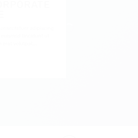
ORPORATE
E
consectetuer adipiscing
 euismod tincidunt ut
 erat volutpat….