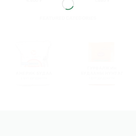
4,500
₮
1,650
₮
FEATURED CATEGORIES
ГУРВАЛЖИН
АМЕРИК БУДАА
БУДААНЫ НУНТАГ
2 БҮТЭЭГДЭХҮҮН
1 БҮТЭЭГДЭХҮҮН