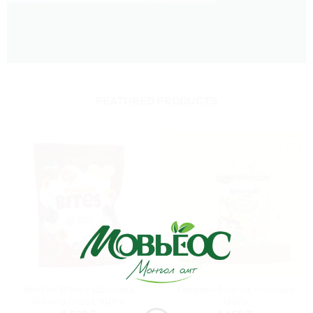
FEATURED PRODUCTS
Хүслийн
Хүслийн
жагсаалт
жагсаалт
руу
руу
нэмэх
нэмэх
Booster Bites – Шоколад
Хөөрхөн бантан – Чинцай
Granola Snack 100гр
150гр