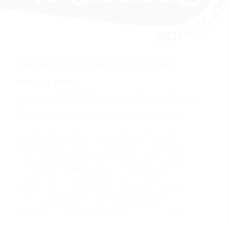
мовьёос нь өдрийн турш эрч хүч
өгөхөд төгс
тохирох 100% бүхэл үрийн овьёосон
бүтээгдэхүүн таны гарт хүргэнэ