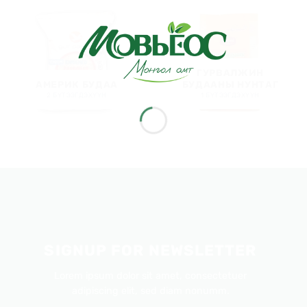
ГУРВАЛЖИН
АМЕРИК БУДАА
БУДААНЫ НУНТАГ
2 БҮТЭЭГДЭХҮҮН
1 БҮТЭЭГДЭХҮҮН
SIGNUP FOR NEWSLETTER
Lorem ipsum dolor sit amet, consectetuer
adipiscing elit, sed diam nonumm.