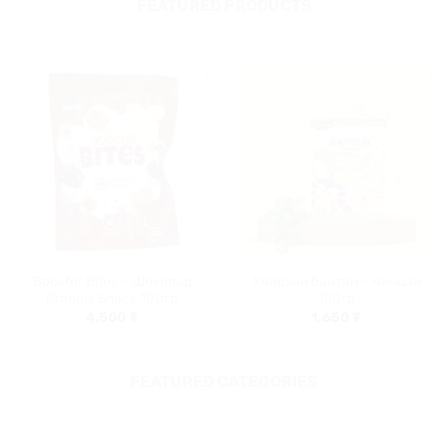
FEATURED PRODUCTS
Хүслийн
Хүслийн
жагсаалт
жагсаалт
руу
руу
нэмэх
нэмэх
Booster Bites – Шоколад
Хөөрхөн бантан – Чинцай
Granola Snack 100гр
150гр
4,500
₮
1,650
₮
FEATURED CATEGORIES