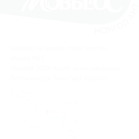
мовьёос нь өдрийн турш эрч хүч
өгөхөд төгс
тохирох 100% бүхэл үрийн овьёосон
бүтээгдэхүүн таны гарт хүргэнэ