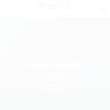
Skip
to
content
ICON BOX ELEMENT
Create simple icon boxes with this
element. Upload any SVG icon or
image. You can find beautiful SVG
icons here: