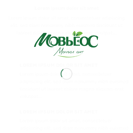
Lorem ipsum dolor sit amet
Lorem ipsum dolor sit amet, consectetuer adipiscing
elit, sed diam nonummy nibh euismod tincidunt ut
laoreet dolore magna aliquam erat volutpat….
LEFT ALIGN
LOREM IPSUM DOLOR SIT AMET
Lorem ipsum dolor sit amet, consectetuer
adipiscing elit, sed diam nonummy nibh euismod
tincidunt ut laoreet dolore magna aliquam erat
volutpat….
LOREM IPSUM DOLOR SIT AMET
Lorem ipsum dolor sit amet, consectetuer
adipiscing elit, sed diam nonummy nibh euismod