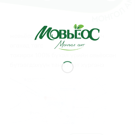
мовьёос нь өдрийн турш эрч хүч
өгөхөд төгс
тохирох 100% бүхэл үрийн овьёосон
бүтээгдэхүүн таны гарт хүргэнэ