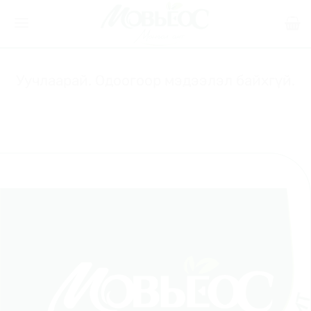
Skip
to
content
Уучлаарай. Одоогоор мэдээлэл байхгүй.