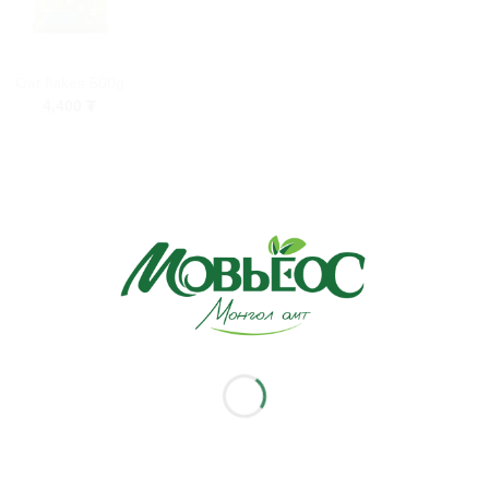
+
Oat flakes 500g
4,400
₮