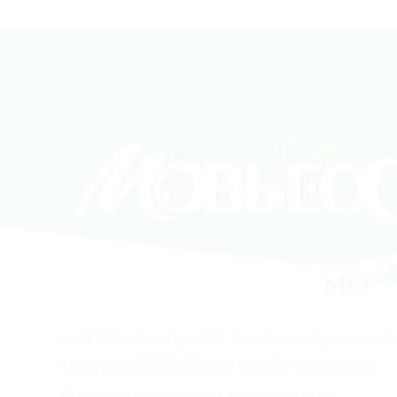
мовьёос нь өдрийн турш эрч хүч өгөхө
тохирох 100% бүхэл үрийн овьёосон
бүтээгдэхүүн таны гарт хүргэнэ