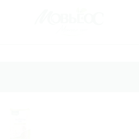
Хүслийн
жагсаалт
руу
нэмэх