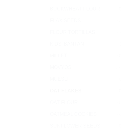
BUCKWHEAT FLOUR
(1)
FLAX SEEDS
(3)
FLOUR TORTILLAS
(3)
KIDS' BANTAN
(4)
MILLET
(1)
MOVYOS
(12)
MUESLI
(1)
OAT FLAKES
(1)
OAT FLOUR
(1)
OATMEAL COOKIES
(2)
SUNFLOWER SEEDS
(1)