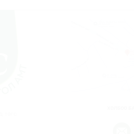
ХОЛБОО Б
д төгс