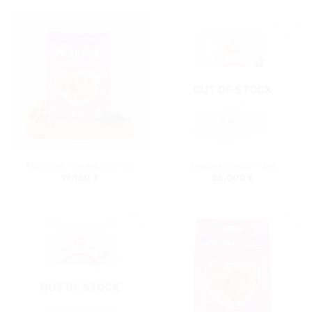
Хүслийн
Хүслийн
жагсаалт
жагсаалт
руу
руу
нэмэх
нэмэх
OUT OF STOCK
Мовьёос – жимстэй 1кг
Америк будаа – 2кг
19,150
₮
25,000
₮
Хүслийн
Хүслийн
жагсаалт
жагсаалт
руу
руу
нэмэх
нэмэх
OUT OF STOCK