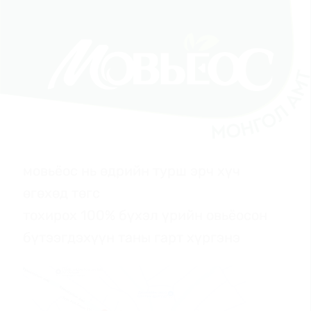
мовьёос нь өдрийн турш эрч хүч
өгөхөд төгс
тохирох 100% бүхэл үрийн овьёосон
бүтээгдэхүүн таны гарт хүргэнэ