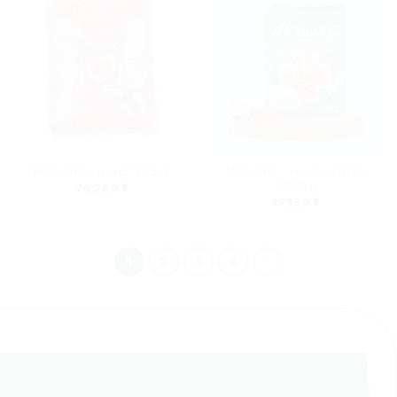
Хүслийн
Хүслийн
жагсаалт
жагсаалт
руу
руу
нэмэх
нэмэх
Мовьёос – маалингатай
Мовьёос – жимстэй 5кг
1000гр
76,250
₮
19,150
₮
1
2
3
4