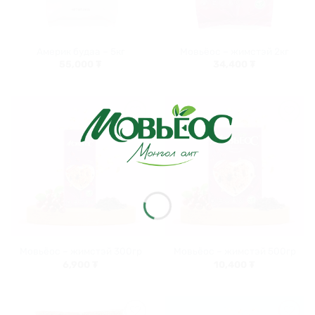
Америк будаа – 5кг
Мовьёос – жимстэй 2кг
55,000
₮
34,400
₮
Хүслийн
Хүслийн
жагсаалт
жагсаалт
руу
руу
нэмэх
нэмэх
Мовьёос – жимстэй 300гр
Мовьёос – жимстэй 500гр
6,900
₮
10,400
₮