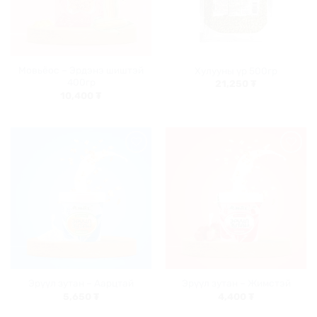
Мовьёос – Эрдэнэ шиштэй
Хулууны үр 500гр
400гр
21,250
₮
10,400
₮
Хүслийн
Хүслийн
жагсаалт
жагсаалт
руу
руу
нэмэх
нэмэх
Эрүүл зутан – Аарцтай
Эрүүл зутан – Жимстэй
5,650
₮
4,400
₮