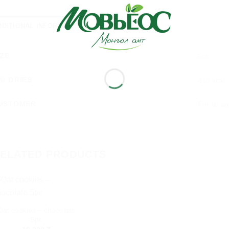
DDITIONAL INFORMATION
IZE
5ct
ALORIES
410 kcal
USTOMER
For all a
ELATED PRODUCTS
+
Хүслийн
жагсаалт
Oat cookies – chocolate
руу
5pc
нэмэх