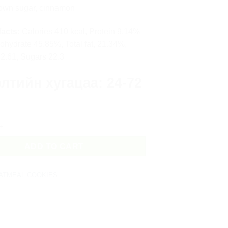
rown sugar, cinnamon
facts:
Calories 410 kcal, Protein 9.14%
ohydrate 45.85%, Total fat, 21.34%,
22.61, Sugars 22.3
лтийн хугацаа: 24-72
 - fruity 5pc quantity
ADD TO CART
ATMEAL COOKIES