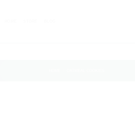
Skip
to
content
HOME
STORE
BLOG
HOME
/
OATMEAL COOKIES