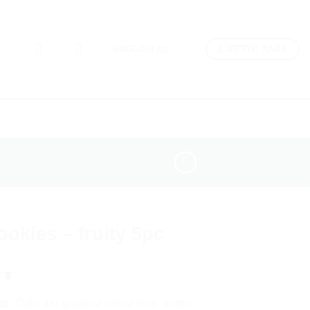
ДЭЛГҮҮР ХАЙХ
ENGLISH
ookies – fruity 5pc
0
₮
ts:
Oats, 1st grade of wheat flour, butter,