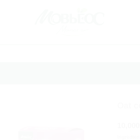
Oat c
Хүслийн
10,00
жагсаалт
руу
нэмэх
Ingredien