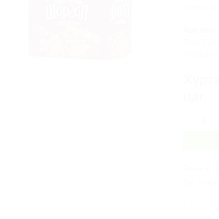
raisins, b
Nutrition 
Total Carb
moisture 
Хүргэ
цаг
Oat cookies
Category:
O
Tag:
Cookie