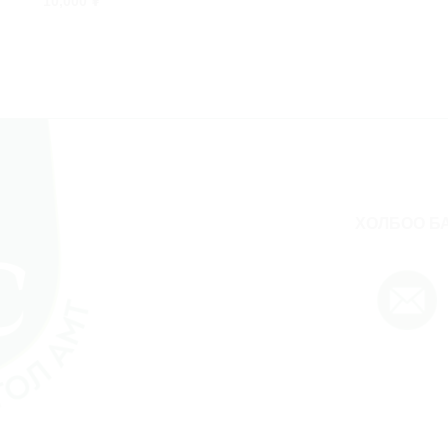
10,000
₮
ХОЛБОО Б