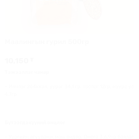
Маалингын гурил 500гр
10,150
₮
Тэжээллэг чанар
– Илчлэг 264ккал, уураг 34.1 гр, тослог 12гр, нүүрс ус
4.7гр
Бүтээгдэхүүний онцлог
– Уургийн агууламж маш өндөр, Омега 3,6,9-р баялаг