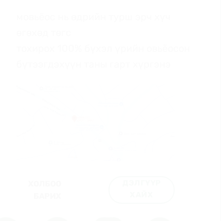
мовьёос нь өдрийн турш эрч хүч
өгөхөд төгс
тохирох 100% бүхэл үрийн овьёосон
бүтээгдэхүүн таны гарт хүргэнэ
ДЭЛГҮҮР
ХОЛБОО
ХАЙХ
БАРИХ