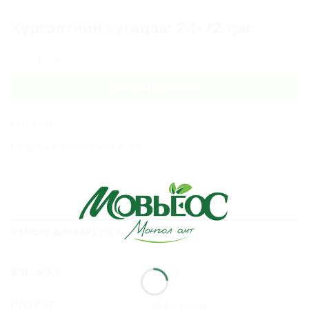
Хүргэлтийн хугацаа: 24-72 цаг
Маалингын гурил 500гр quantity
САГСАНД ХИЙХ
SKU:
9201
Category:
МААЛИНГЫН ГУРИЛ
НЭМЭЛТ АНХААРУУЛГА
ХЭМЖЭЭ
500гр
ИЛЧЛЭГ
264 калори