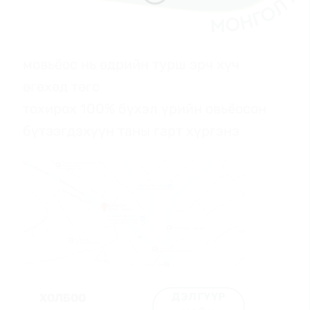
мовьёос нь өдрийн турш эрч хүч
өгөхөд төгс
тохирох 100% бүхэл үрийн овьёосон
бүтээгдэхүүн таны гарт хүргэнэ
ДЭЛГҮҮР
ХОЛБОО