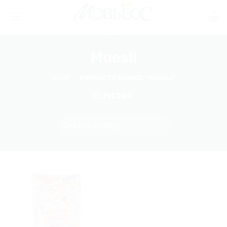
Skip
to
content
Muesli
HOME
/
PRODUCTS TAGGED “MUESLI”
FILTER
Хүслийн
жагсаалт
руу
нэмэх