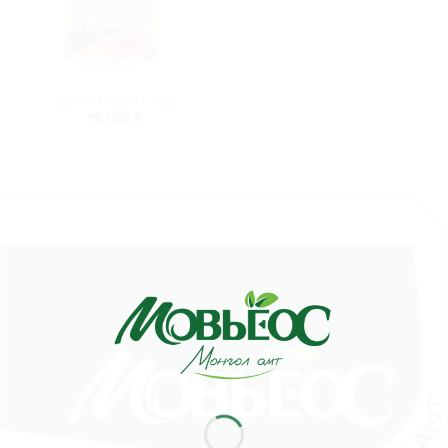
Sunny Muesli – 1kg
19,150
₮