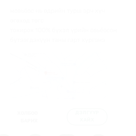
мовьёос нь өдрийн турш эрч хүч
өгөхөд төгс
тохирох 100% бүхэл үрийн овьёосон
бүтээгдэхүүн таны гарт хүргэнэ
ДЭЛГҮҮР
ХОЛБОО
ХАЙХ
БАРИХ