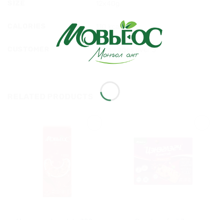
SIZE
12x40g
CALORIES
110 kcal
CUSTOMER
For all ages over 3
RELATED PRODUCTS
Хүслийн
Хүслийн
жагсаалт
жагсаалт
руу
руу
нэмэх
нэмэх