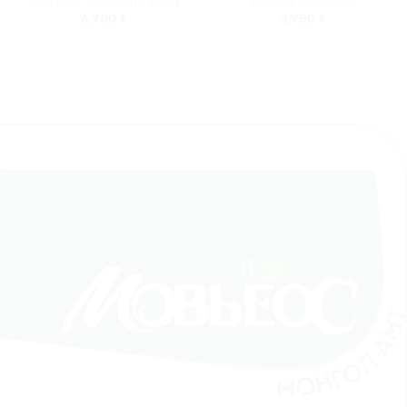
Movyos – chocolate 300g
Booster – fruit 3pc
6,900
₮
4,950
₮