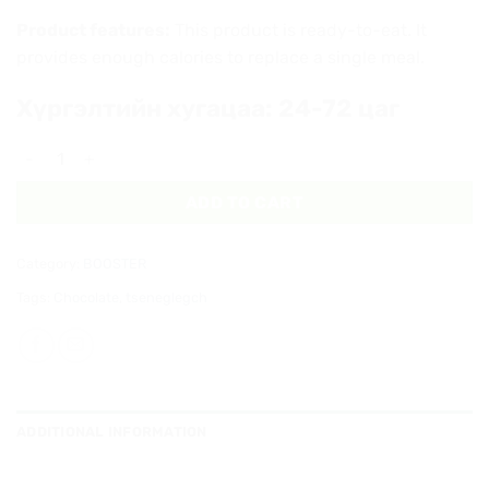
Product features:
This product is ready-to-eat. It
provides enough calories to replace a single meal.
Хүргэлтийн хугацаа: 24-72 цаг
Booster - chocolate 15pc quantity
ADD TO CART
Category:
BOOSTER
Tags:
Chocolate
,
tseneglegch
ADDITIONAL INFORMATION