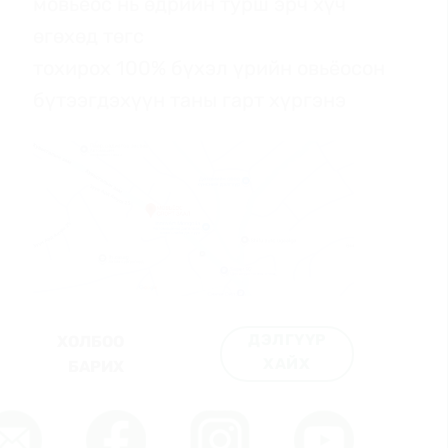
мовьёос нь өдрийн турш эрч хүч
өгөхөд төгс
тохирох 100% бүхэл үрийн овьёосон
бүтээгдэхүүн таны гарт хүргэнэ
ДЭЛГҮҮР
ХОЛБОО
ХАЙХ
БАРИХ