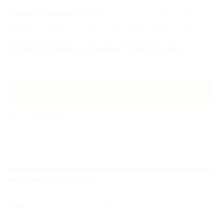
Product features:
This product is ready-to-eat. It
provides enough calories to replace a single meal.
Хүргэлтийн хугацаа: 24-72 цаг
Booster - fruit 15pc quantity
ADD TO CART
Category:
BOOSTER
ADDITIONAL INFORMATION
SIZE
12x40g