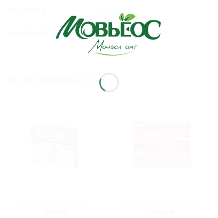
CALORIES
110 kcal
CUSTOMER
For all ages over 3
RELATED PRODUCTS
Хүслийн
Хүслийн
жагсаалт
жагсаалт
руу
руу
нэмэх
нэмэх
Booster – pumpkin 3pc
Booster – chocolate 3pc
4,950
₮
4,950
₮